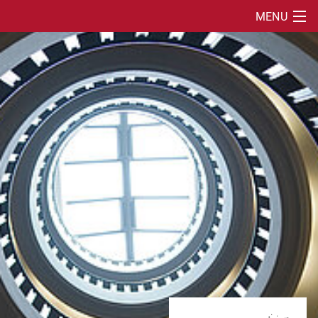
MENU
SUCHE
HOME
ÜBER
FÜR STUDIERENDE
SEMINARPROGRAMME
CALL FOR PAPERS